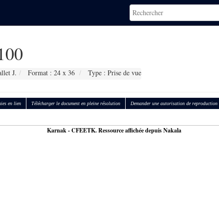
100
let J.
Format : 24 x 36
Type : Prise de vue
ies en lien
Télécharger le document en pleine résolution
Demander une autorisation de reproduction