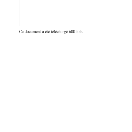
Ce document a été téléchargé 600 fois.
18 923 430 visites - 49