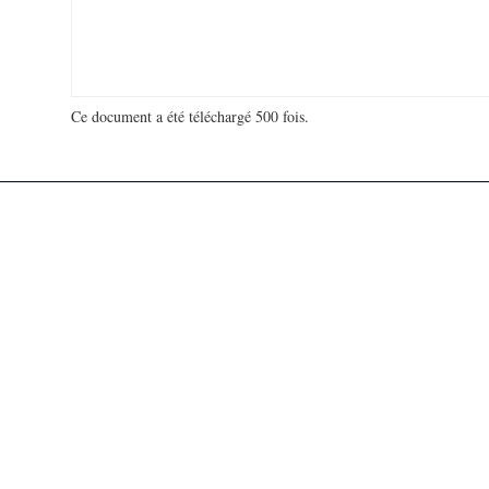
Ce document a été téléchargé 500 fois.
18 923 367 visites - 49