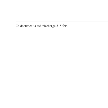
Ce document a été téléchargé 515 fois.
18 947 310 visites - 104