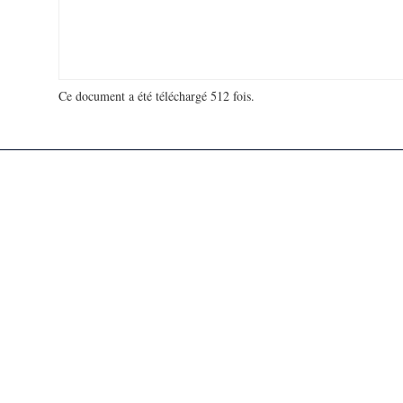
Ce document a été téléchargé 512 fois.
18 935 501 visites - 170