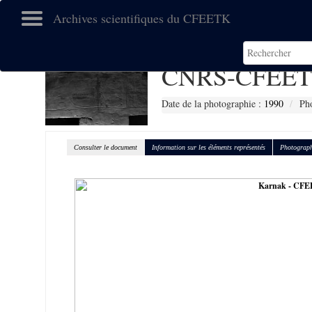
Archives scientifiques du CFEETK
CNRS-CFEET
Date de la photographie :
1990
Pho
Consulter le document
Information sur les éléments représentés
Photograph