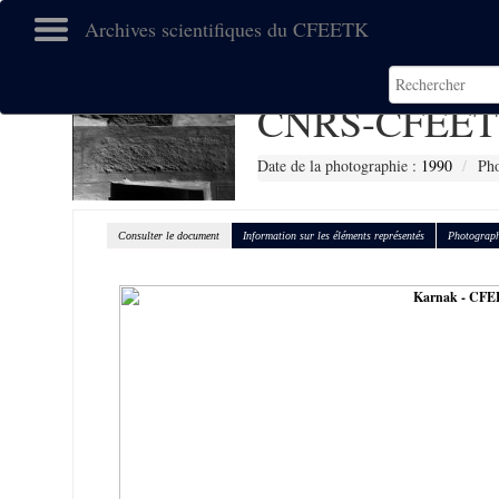
Archives scientifiques du CFEETK
CNRS-CFEET
Date de la photographie :
1990
Pho
Consulter le document
Information sur les éléments représentés
Photograph