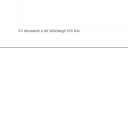
Ce document a été téléchargé 616 fois.
18 923 107 visites - 466