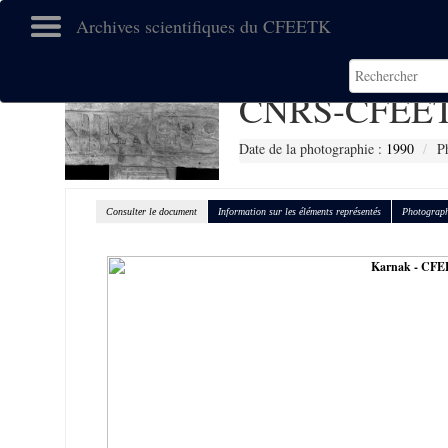
Archives scientifiques du CFEETK
CNRS-CFEET
Date de la photographie :
1990
P
Consulter le document
Information sur les éléments représentés
Photograph