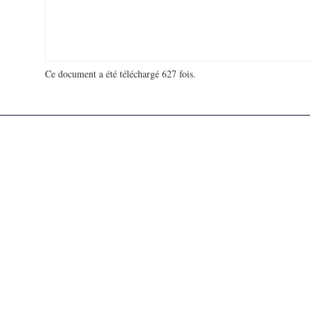
Ce document a été téléchargé 627 fois.
18 991 779 visites - 552