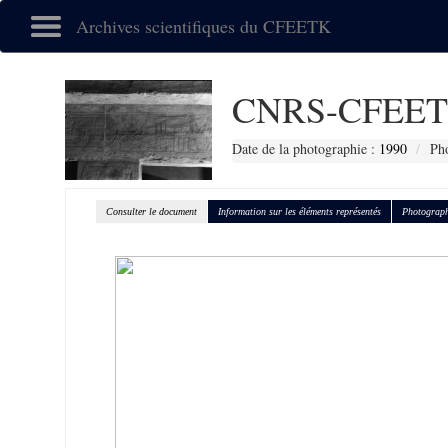
Archives scientifiques du CFEETK
CNRS-CFEET
Date de la photographie :
1990
Pho
Consulter le document
Information sur les éléments représentés
Photograph