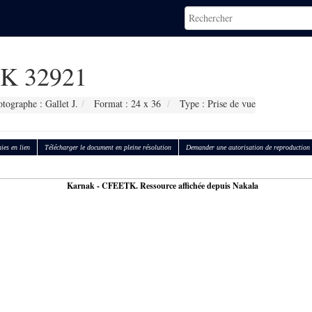
K 32921
tographe : Gallet J.
Format : 24 x 36
Type : Prise de vue
ies en lien
Télécharger le document en pleine résolution
Demander une autorisation de reproduction