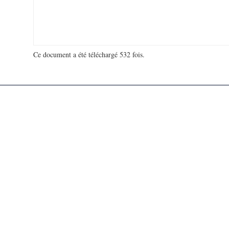
Ce document a été téléchargé 532 fois.
18 964 137 visites - 273