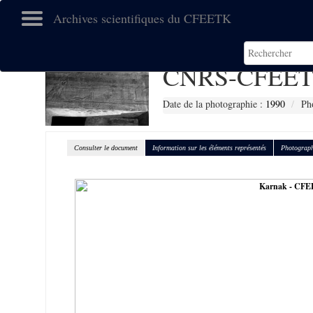
Archives scientifiques du CFEETK
CNRS-CFEET
Date de la photographie :
1990
Ph
Consulter le document
Information sur les éléments représentés
Photograph