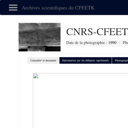
Archives scientifiques du CFEETK
CNRS-CFEET
Date de la photographie :
1990
Pho
Consulter le document
Information sur les éléments représentés
Photograph