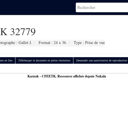
K 32779
tographe : Gallet J.
Format : 24 x 36
Type : Prise de vue
ies en lien
Télécharger le document en pleine résolution
Demander une autorisation de reproduction