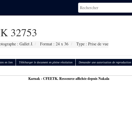
K 32753
otographe : Gallet J.
Format : 24 x 36
Type : Prise de vue
ies en lien
Télécharger le document en pleine résolution
Demander une autorisation de reproduction