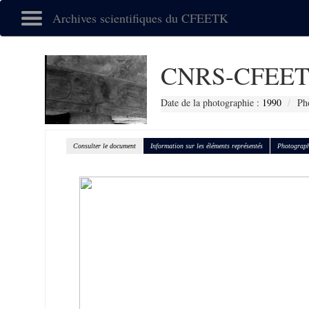
Archives scientifiques du CFEETK
CNRS-CFEET
Date de la photographie :
1990
Ph
Consulter le document
Information sur les éléments représentés
Photograph