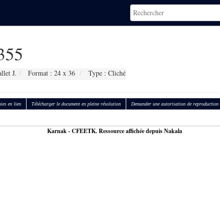
355
let J.
Format : 24 x 36
Type : Cliché
ies en lien
Télécharger le document en pleine résolution
Demander une autorisation de reproduction