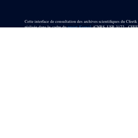
Cette interface de consultation des archives scientifiques du Cfeetk 
réalisée dans le cadre du
projet
Karnak
(CNRS, USR 3172 - CFEE
UMR 5140, Équipe ENiM - Programme « Investissement d’Aven
ANR-11-LABX-0032-01 Labex ARCHIMEDE)