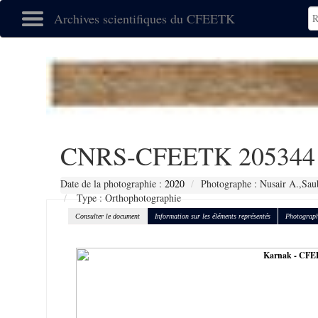
Archives scientifiques du CFEETK
CNRS-CFEETK 205344
Date de la photographie :
2020
Photographe : Nusair A.,Sau
Type : Orthophotographie
Consulter le document
Information sur les éléments représentés
Photograph