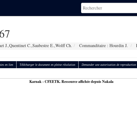
67
et J.,Quentinet C.,Saubestre E.,Wolff Ch.
Commanditaire : Hourdin J.
F
ies en lien
Télécharger le document en pleine résolution
Demander une autorisation de reproduction