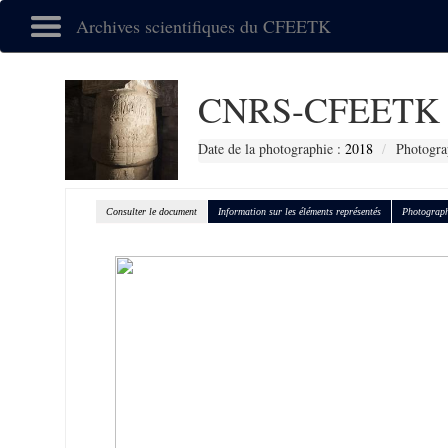
Archives scientifiques du CFEETK
CNRS-CFEETK 
Date de la photographie :
2018
Photogra
Consulter le document
Information sur les éléments représentés
Photograph