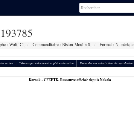
193785
phe : Wolff Ch.
Commanditaire : Biston-Moulin S.
Format : Numériqu
ies en lien
Télécharger le document en pleine résolution
Demander une autorisation de reproduction