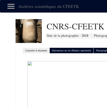
Archives scientifiques du CFEETK
CNRS-CFEETK 
Date de la photographie :
2018
Photograp
Consulter le document
Information sur les éléments représentés
Photograph