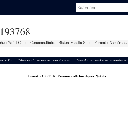
193768
he : Wolff Ch.
Commanditaire : Biston-Moulin S.
Format : Numérique
ies en lien
Télécharger le document en pleine résolution
Demander une autorisation de reproduction