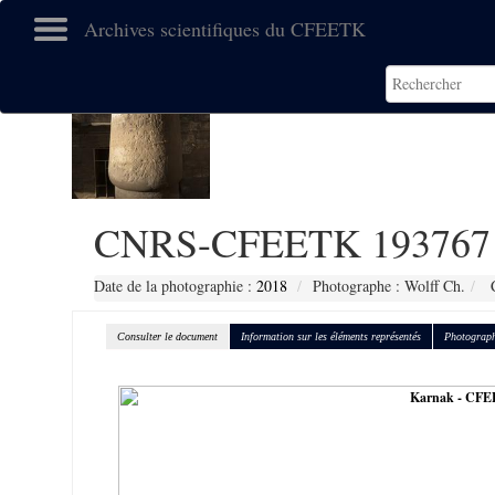
Archives scientifiques du CFEETK
CNRS-CFEETK 193767
Date de la photographie :
2018
Photographe : Wolff Ch.
C
Consulter le document
Information sur les éléments représentés
Photograph