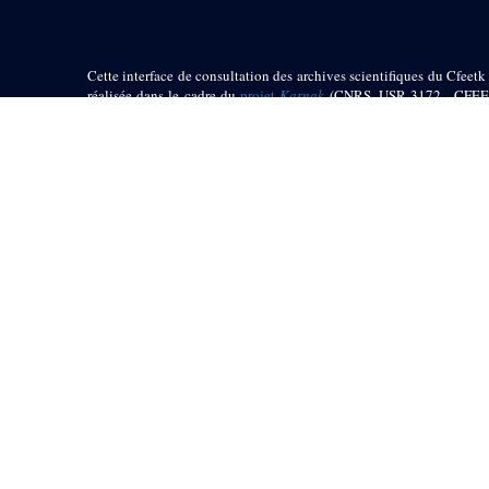
Cette interface de consultation des archives scientifiques du Cfeetk 
réalisée dans le cadre du
projet
Karnak
(CNRS, USR 3172 - CFEE
UMR 5140, Équipe ENiM - Programme « Investissement d’Aven
ANR-11-LABX-0032-01 Labex ARCHIMEDE)