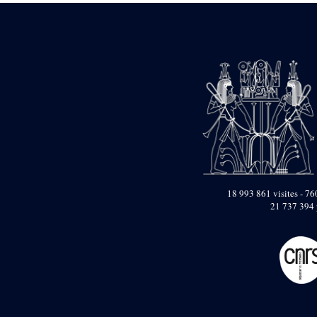
18 993 861 visites - 760
21 737 394 