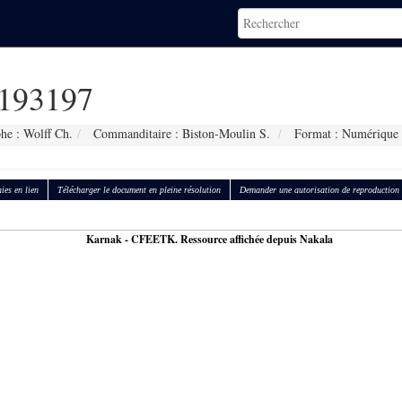
193197
he : Wolff Ch.
Commanditaire : Biston-Moulin S.
Format : Numérique
ies en lien
Télécharger le document en pleine résolution
Demander une autorisation de reproduction