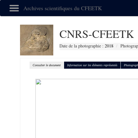
Archives scientifiques du CFEETK
CNRS-CFEETK 
Date de la photographie :
2018
Photograp
Consulter le document
Information sur les éléments représentés
Photograph