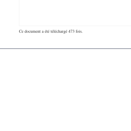
Ce document a été téléchargé 473 fois.
18 992 878 visites - 662