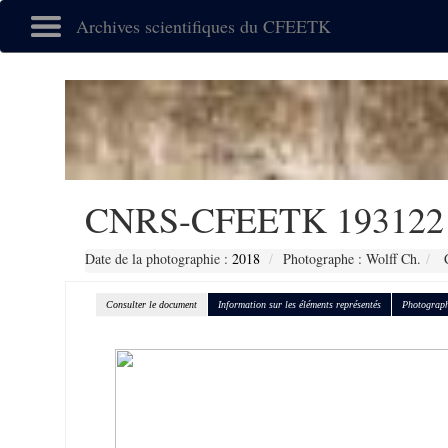
Archives scientifiques du CFEETK
CNRS-CFEETK 193122
Date de la photographie :
2018
Photographe : Wolff Ch.
C
Consulter le document
Information sur les éléments représentés
Photograph