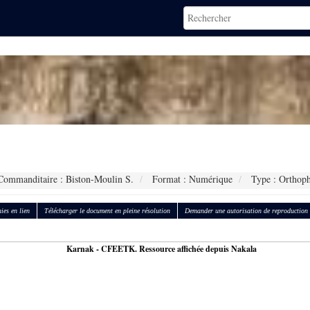
ommanditaire : Biston-Moulin S.
Format : Numérique
Type : Orthoph
ies en lien
Télécharger le document en pleine résolution
Demander une autorisation de reproduction