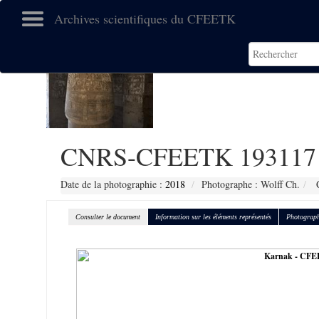
Archives scientifiques du CFEETK
CNRS-CFEETK 193117
Date de la photographie :
2018
Photographe : Wolff Ch.
C
Consulter le document
Information sur les éléments représentés
Photograph