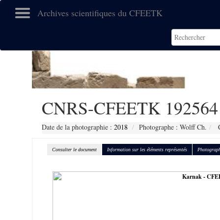
Archives scientifiques du CFEETK
CNRS-CFEETK 192564
Date de la photographie :
2018
Photographe : Wolff Ch.
C
Consulter le document
Information sur les éléments représentés
Photograph