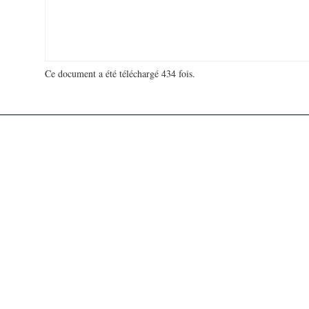
Ce document a été téléchargé 434 fois.
18 932 877 visites - 144