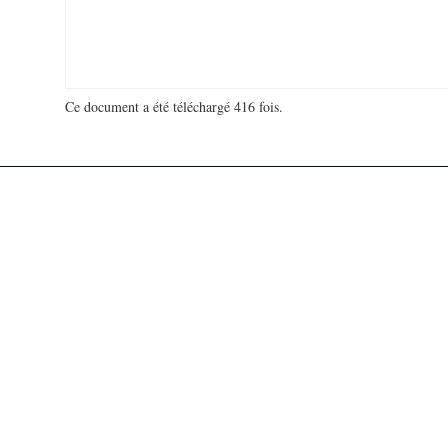
Ce document a été téléchargé 416 fois.
18 931 784 visites - 133