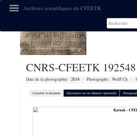
Archives scientifiques du CFEETK
CNRS-CFEETK 192548
Date de la photographie :
2018
Photographe : Wolff Ch.
C
Consulter le document
Information sur les éléments représentés
Photograph