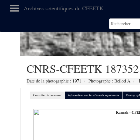
Archives scientifiques du CFEETK
CNRS-CFEETK 187352
Date de la photographie :
1971
Photographe : Bellod A.
F
Consulter le document
Information sur les éléments représentés
Photograph