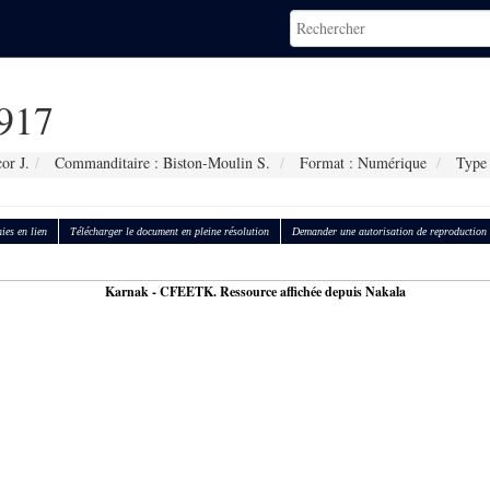
917
or J.
Commanditaire : Biston-Moulin S.
Format : Numérique
Type 
ies en lien
Télécharger le document en pleine résolution
Demander une autorisation de reproduction