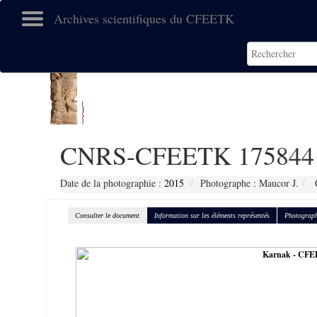
Archives scientifiques du CFEETK
CNRS-CFEETK 175844
Date de la photographie :
2015
Photographe : Maucor J.
C
Consulter le document
Information sur les éléments représentés
Photograph