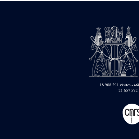
18 908 291 visites - 468
21 657 572 