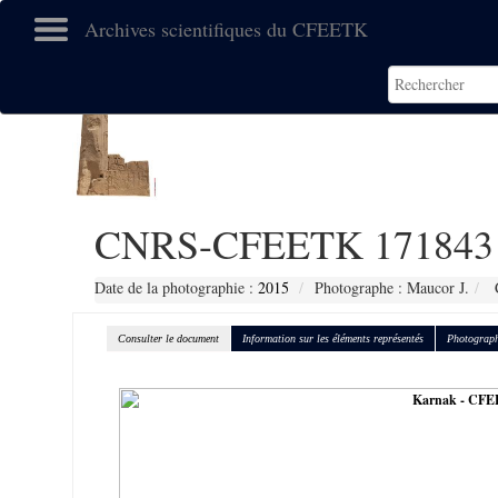
Archives scientifiques du CFEETK
CNRS-CFEETK 171843
Date de la photographie :
2015
Photographe : Maucor J.
C
Consulter le document
Information sur les éléments représentés
Photograph