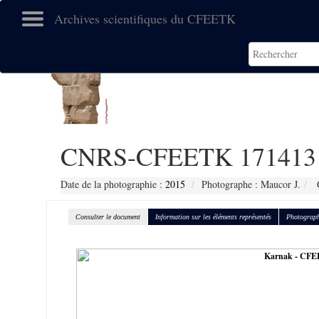
Archives scientifiques du CFEETK
CNRS-CFEETK 171413
Date de la photographie :
2015
Photographe : Maucor J.
C
Consulter le document
Information sur les éléments représentés
Photograph