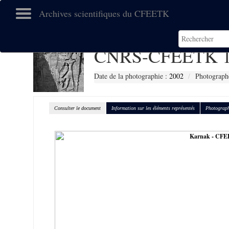
Archives scientifiques du CFEETK
CNRS-CFEETK 1
Date de la photographie :
2002
Photographe
Consulter le document
Information sur les éléments représentés
Photograph