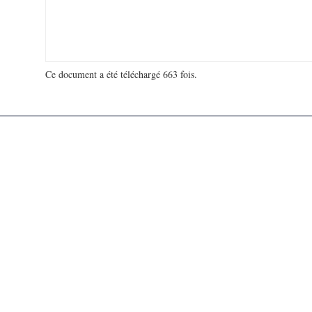
Ce document a été téléchargé 663 fois.
18 967 103 visites - 302