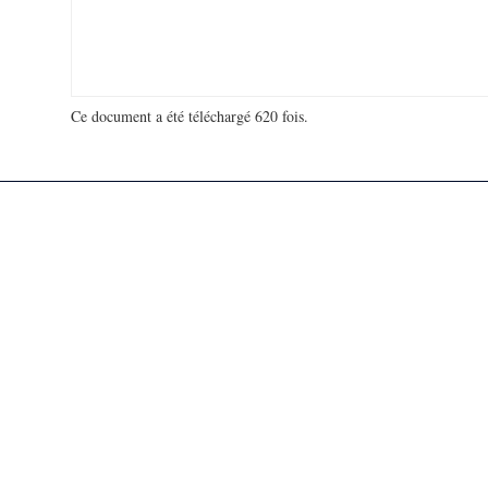
Ce document a été téléchargé 620 fois.
18 924 089 visites - 564