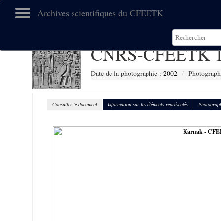
Archives scientifiques du CFEETK
CNRS-CFEETK 1
Date de la photographie :
2002
Photographe
Consulter le document
Information sur les éléments représentés
Photograph