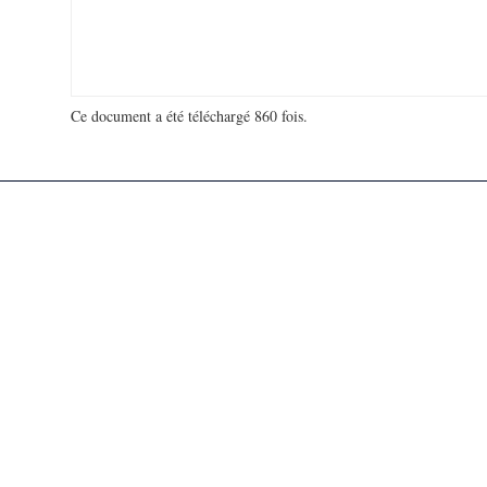
Ce document a été téléchargé 860 fois.
18 927 914 visites - 947