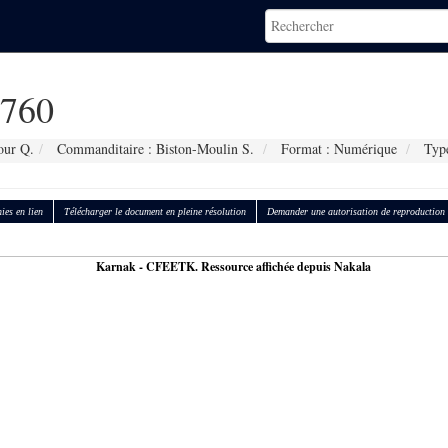
760
our Q.
Commanditaire : Biston-Moulin S.
Format : Numérique
Type
ies en lien
Télécharger le document en pleine résolution
Demander une autorisation de reproduction