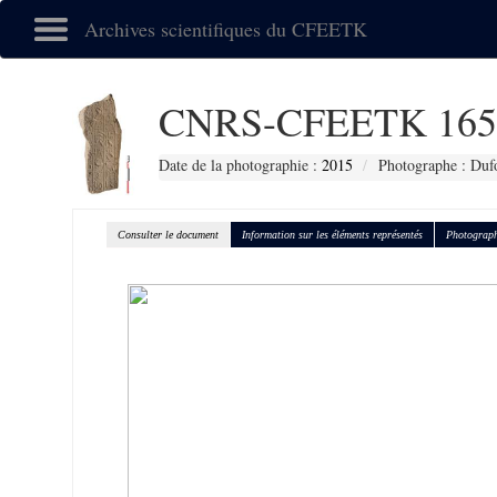
Archives scientifiques du CFEETK
CNRS-CFEETK 165
Date de la photographie :
2015
Photographe : Duf
Consulter le document
Information sur les éléments représentés
Photograph