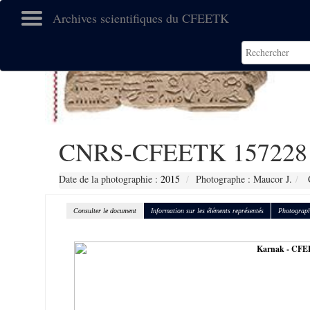
Archives scientifiques du CFEETK
CNRS-CFEETK 157228
Date de la photographie :
2015
Photographe : Maucor J.
C
Consulter le document
Information sur les éléments représentés
Photograph