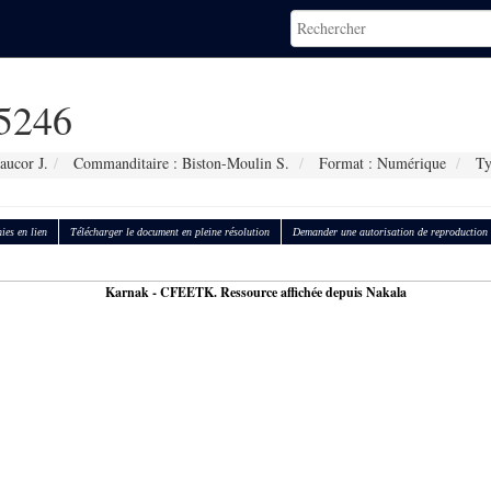
5246
aucor J.
Commanditaire : Biston-Moulin S.
Format : Numérique
Ty
ies en lien
Télécharger le document en pleine résolution
Demander une autorisation de reproduction