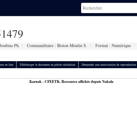
1479
Soubias Ph.
Commanditaire : Biston-Moulin S.
Format : Numérique
ies en lien
Télécharger le document en pleine résolution
Demander une autorisation de reproduction