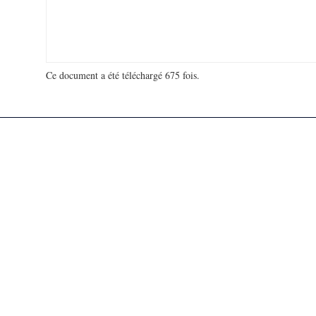
Ce document a été téléchargé 675 fois.
18 910 080 visites - 647