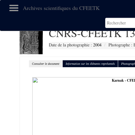
Archives scientifiques du CFEETK
CNRS-CFEETK 13
Date de la photographie :
2004
Photographe : 
Consulter le document
Information sur les éléments représentés
Photograph