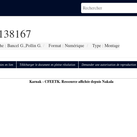
138167
e : Bancel G.,Pollin G.
Format : Numérique
Type : Montage
ies en lien
Télécharger le document en pleine résolution
Demander une autorisation de reproduction