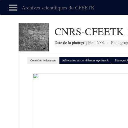
Archives scientifiques du CFEETK
CNRS-CFEETK 
Date de la photographie :
2004
Photograph
Consulter le document
Information sur les éléments représentés
Photograph