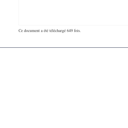
Ce document a été téléchargé 649 fois.
18 972 768 visites - 432