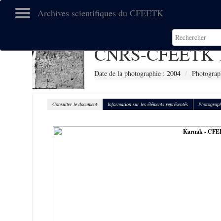
Archives scientifiques du CFEETK
CNRS-CFEETK 
Date de la photographie :
2004
Photograp
Consulter le document
Information sur les éléments représentés
Photograph