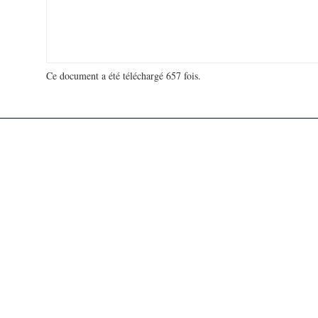
Ce document a été téléchargé 657 fois.
18 978 122 visites - 969