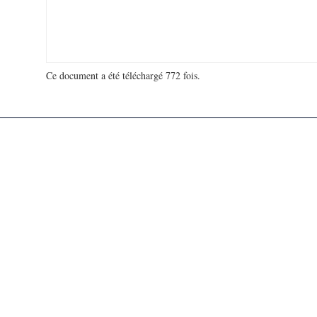
Ce document a été téléchargé 772 fois.
18 921 973 visites - 353