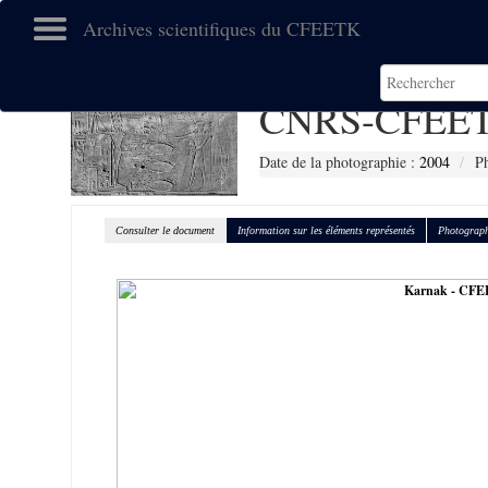
Archives scientifiques du CFEETK
CNRS-CFEET
Date de la photographie :
2004
Ph
Consulter le document
Information sur les éléments représentés
Photograph