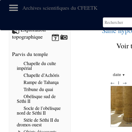
Archives scientifiques du CFEETK
Salle hypo
Exploration
topographique
Voir 
Parvis du temple
Chapelle du culte
impérial
Chapelle d’Achôris
date
Rampe de Taharqa
←
1
→
Tribune du quai
Obélisque sud de
Séthi II
Socle de l’obélisque
nord de Séthi II
Stèle de Séthi II du
dromos ouest
Objets découverts