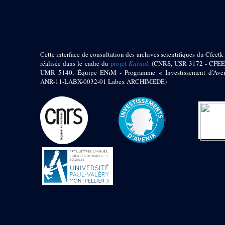
pylône
e
Cour axiale du V
pylône, avant-porte du
e
VI
pylône
e
VI
pylône
e
Cour axiale du VI
Cette interface de consultation des archives scientifiques du Cfeetk 
pylône
réalisée dans le cadre du
projet
Karnak
(CNRS, USR 3172 - CFEE
UMR 5140, Équipe ENiM - Programme « Investissement d’Aven
e
Cour nord du VI
ANR-11-LABX-0032-01 Labex ARCHIMEDE)
pylône
e
Cour sud du VI
pylône
Objets découverts
Zone Centrale du Temple
Chapelle de
Kamoutef
Chapelle de Philippe
Arrhidée
Portique du
sanctuaire de la barque
« Palais de Maât »