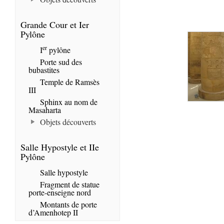
Grande Cour et Ier
Pylône
er
I
pylône
Porte sud des
bubastites
Temple de Ramsès
III
Sphinx au nom de
Masaharta
Objets découverts
Salle Hypostyle et IIe
Pylône
Salle hypostyle
Fragment de statue
porte-enseigne nord
Montants de porte
d’Amenhotep II