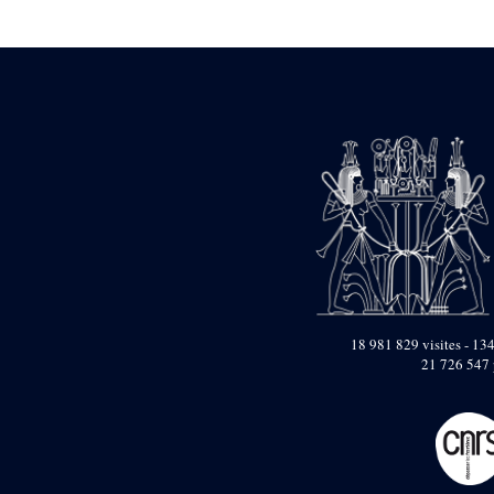
Statue d’un roi
agenouillé présentant
une table d’offrandes de
Séthi II
Statue porte-
enseigne de Séthi II
Statue porte-
enseigne de Séthi II
Stèle de la campagne
nubienne de
Psammétique II
Objets découverts
Zone des Pylônes
Centraux
e
III
pylône
18 981 829 visites - 134
21 726 547 
« Porte » de Ramsès
IX
e
IV
pylône
e
Cour nord du IV
pylône
e
Cour sud du IV