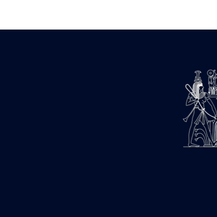
Zone des Pylônes Centraux
e
III
pylône
« Porte » de Ramsès IX
e
IV
pylône
e
Cour nord du IV
pylône
e
Cour sud du IV
pylône
e
Cour axiale du V
pylône, avant-
e
porte du VI
pylône
e
VI
pylône
e
Cour axiale du VI
pylône
e
Cour nord du VI
pylône
e
Cour sud du VI
pylône
Objets découverts
Zone Centrale du Temple
Chapelle de Kamoutef
Chapelle de Philippe Arrhidée
Portique du sanctuaire de la