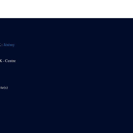
K :
Jérémy
K - Centre
te(s)