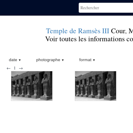
Temple de Ramsès III
Cour
,
M
Voir toutes les informations 
date
photographe
format
←
1
→