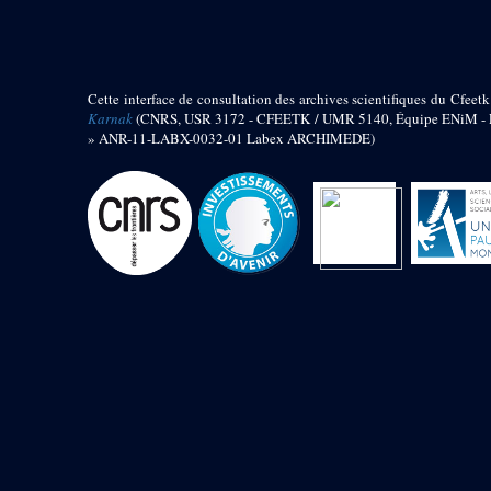
barque
« Palais de Maât »
Objets découverts
Cette interface de consultation des archives scientifiques du Cfeetk
Zone de l'Akhmenou
Karnak
(CNRS, USR 3172 - CFEETK / UMR 5140, Équipe ENiM - Pr
» ANR-11-LABX-0032-01 Labex ARCHIMEDE)
Salle des fêtes « Heret-ib »
Autel de la salle solaire
Base de statue
Base de statue de Thoutmosis III
Base et pieds d’un groupe
statuaire
Fragment inférieur de statue de
Thoutmosis III présentant un autel à
libation
Statue agenouillée
Table d’offrandes de Thoutmosis
III
Objets découverts
Mur extérieur de Thoutmosis III