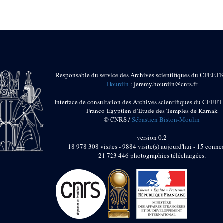
Responsable du service des Archives scientifiques du CFEET
Hourdin
: jeremy.hourdin@cnrs.fr
Interface de consultation des Archives scientifiques du CFEET
Franco-Égyptien d’Étude des Temples de Karnak
© CNRS /
Sébastien Biston-Moulin
version 0.2
18 978 308 visites - 9884 visite(s) aujourd'hui - 15 connec
21 723 446 photographies téléchargées.