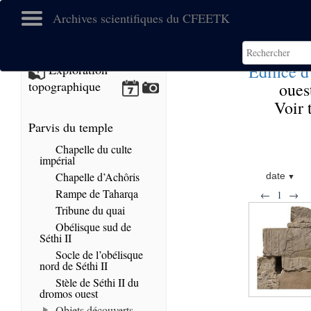
Archives scientifiques du CFEETK
Edifice 
Exploration
topographique
oues
Voir 
Parvis du temple
Chapelle du culte
impérial
Chapelle d’Achôris
date
Rampe de Taharqa
←
1
→
Tribune du quai
Obélisque sud de
Séthi II
Socle de l’obélisque
nord de Séthi II
Stèle de Séthi II du
dromos ouest
Objets découverts