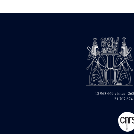
Statue d’un roi
agenouillé présentant
une table d’offrandes de
Séthi II
Statue porte-
enseigne de Séthi II
Statue porte-
enseigne de Séthi II
Stèle de la campagne
nubienne de
Psammétique II
Objets découverts
Zone des Pylônes
Centraux
e
III
pylône
18 963 669 visites - 268
21 707 874 
« Porte » de Ramsès
IX
e
IV
pylône
e
Cour nord du IV
pylône
e
Cour sud du IV