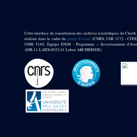
pylône
e
Cour axiale du V
pylône, avant-porte du
e
VI
pylône
e
VI
pylône
e
Cour axiale du VI
Cette interface de consultation des archives scientifiques du Cfeetk 
pylône
réalisée dans le cadre du
projet
Karnak
(CNRS, USR 3172 - CFEE
UMR 5140, Équipe ENiM - Programme « Investissement d’Aven
e
Cour nord du VI
ANR-11-LABX-0032-01 Labex ARCHIMEDE)
pylône
e
Cour sud du VI
pylône
Objets découverts
Zone Centrale du Temple
Chapelle de
Kamoutef
Chapelle de Philippe
Arrhidée
Portique du
sanctuaire de la barque
« Palais de Maât »