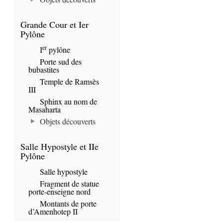
Grande Cour et Ier
Pylône
er
I
pylône
Porte sud des
bubastites
Temple de Ramsès
III
Sphinx au nom de
Masaharta
Objets découverts
Salle Hypostyle et IIe
Pylône
Salle hypostyle
Fragment de statue
porte-enseigne nord
Montants de porte
d’Amenhotep II