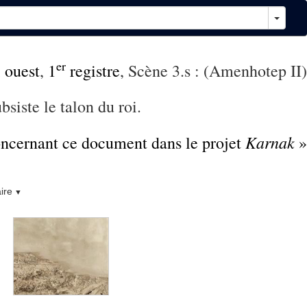
er
 ouest
,
1
registre
, Scène 3.s : (Amenhotep II)
siste le talon du roi.
Karnak
concernant ce document dans le projet
»
ire