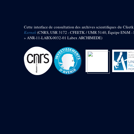
barque
« Palais de Maât »
Objets découverts
Cette interface de consultation des archives scientifiques du Cfeetk
Zone de l'Akhmenou
Karnak
(CNRS, USR 3172 - CFEETK / UMR 5140, Équipe ENiM - Pr
» ANR-11-LABX-0032-01 Labex ARCHIMEDE)
Salle des fêtes « Heret-ib »
Autel de la salle solaire
Base de statue
Base de statue de Thoutmosis III
Base et pieds d’un groupe
statuaire
Fragment inférieur de statue de
Thoutmosis III présentant un autel à
libation
Statue agenouillée
Table d’offrandes de Thoutmosis
III
Objets découverts
Mur extérieur de Thoutmosis III