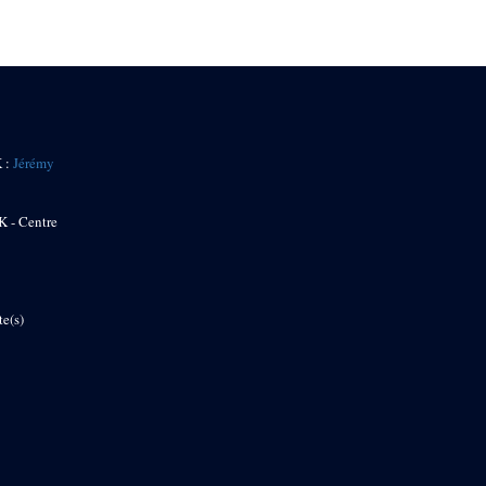
K :
Jérémy
K - Centre
te(s)