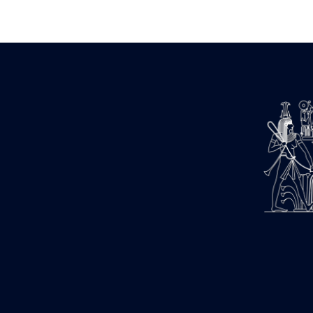
Zone des Pylônes Centraux
e
III
pylône
« Porte » de Ramsès IX
e
IV
pylône
e
Cour nord du IV
pylône
e
Cour sud du IV
pylône
e
Cour axiale du V
pylône, avant-
e
porte du VI
pylône
e
VI
pylône
e
Cour axiale du VI
pylône
e
Cour nord du VI
pylône
e
Cour sud du VI
pylône
Objets découverts
Zone Centrale du Temple
Chapelle de Kamoutef
Chapelle de Philippe Arrhidée
Portique du sanctuaire de la