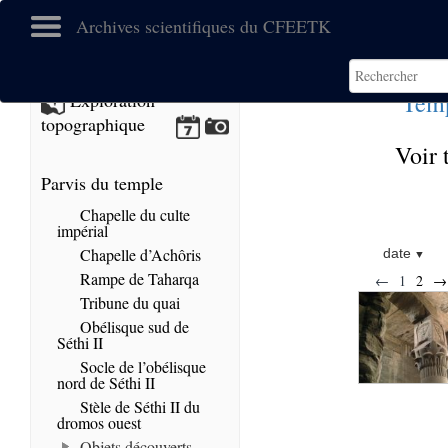
Archives scientifiques du CFEETK
Temp
Exploration
topographique
Voir 
Parvis du temple
Chapelle du culte
impérial
Chapelle d’Achôris
date
Rampe de Taharqa
←
1
2
→
Tribune du quai
Obélisque sud de
Séthi II
Socle de l’obélisque
nord de Séthi II
Stèle de Séthi II du
dromos ouest
Objets découverts