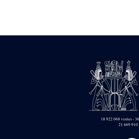
Statue d’un roi
agenouillé présentant
une table d’offrandes de
Séthi II
Statue porte-
enseigne de Séthi II
Statue porte-
enseigne de Séthi II
Stèle de la campagne
nubienne de
Psammétique II
Objets découverts
Zone des Pylônes
Centraux
e
III
pylône
« Porte » de Ramsès
IX
e
IV
pylône
18 922 068 visites - 36
e
Cour nord du IV
21 669 910 
pylône
e
Cour sud du IV