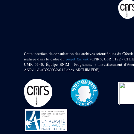
pylône
e
Cour axiale du V
pylône, avant-porte du
e
VI
pylône
e
VI
pylône
e
Cour axiale du VI
pylône
e
Cour nord du VI
pylône
Cette interface de consultation des archives scientifiques du Cfeetk 
e
Cour sud du VI
réalisée dans le cadre du
projet
Karnak
(CNRS, USR 3172 - CFEE
pylône
UMR 5140, Équipe ENiM - Programme « Investissement d’Aven
Objets découverts
ANR-11-LABX-0032-01 Labex ARCHIMEDE)
Zone Centrale du Temple
Chapelle de
Kamoutef
Chapelle de Philippe
Arrhidée
Portique du
sanctuaire de la barque
« Palais de Maât »