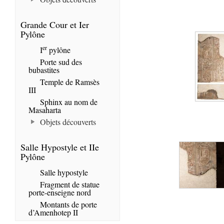
Grande Cour et Ier
Pylône
er
I
pylône
Porte sud des
bubastites
Temple de Ramsès
III
Sphinx au nom de
Masaharta
Objets découverts
Salle Hypostyle et IIe
Pylône
Salle hypostyle
Fragment de statue
porte-enseigne nord
Montants de porte
d’Amenhotep II