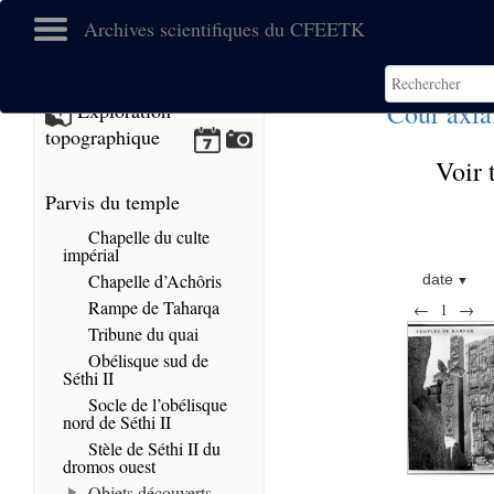
Archives scientifiques du CFEETK
Cour axia
Exploration
topographique
Voir 
Parvis du temple
Chapelle du culte
impérial
Chapelle d’Achôris
date
Rampe de Taharqa
←
1
→
Tribune du quai
Obélisque sud de
Séthi II
Socle de l’obélisque
nord de Séthi II
Stèle de Séthi II du
dromos ouest
Objets découverts