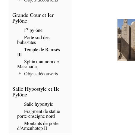
Grande Cour et Ier
Pylône
er
I
pylône
Porte sud des
bubastites
Temple de Ramsès
III
Sphinx au nom de
Masaharta
Objets découverts
Salle Hypostyle et IIe
Pylône
Salle hypostyle
Fragment de statue
porte-enseigne nord
Montants de porte
d’Amenhotep II