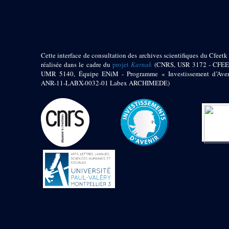
pylône
e
Cour axiale du V
pylône, avant-porte du
e
VI
pylône
e
VI
pylône
e
Cour axiale du VI
Cette interface de consultation des archives scientifiques du Cfeetk 
pylône
réalisée dans le cadre du
projet
Karnak
(CNRS, USR 3172 - CFEE
UMR 5140, Équipe ENiM - Programme « Investissement d’Aven
e
Cour nord du VI
ANR-11-LABX-0032-01 Labex ARCHIMEDE)
pylône
e
Cour sud du VI
pylône
Objets découverts
Zone Centrale du Temple
Chapelle de
Kamoutef
Chapelle de Philippe
Arrhidée
Portique du
sanctuaire de la barque
« Palais de Maât »