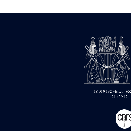
Statue d’un roi
agenouillé présentant
une table d’offrandes de
Séthi II
Statue porte-
enseigne de Séthi II
Statue porte-
enseigne de Séthi II
Stèle de la campagne
nubienne de
Psammétique II
Objets découverts
Zone des Pylônes
Centraux
e
III
pylône
18 910 132 visites - 652
21 659 174 
« Porte » de Ramsès
IX
e
IV
pylône
e
Cour nord du IV
pylône
e
Cour sud du IV